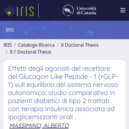
IRIS
IRIS
Catalogo Ricerca
8 Doctoral Thesis
8.1 Doctoral Thesis
Effetti degli agonisti del recettore
del Glucagon Like Peptide - 1 (rGLP-
1) sull equilibrio del sistema nervoso
autonomico: studio comparativo in
pazienti diabetici di tipo 2 trattati
con terapia insulinica associata ad
ipoglicemizzanti orali .
MASSIMINO, ALBERTO