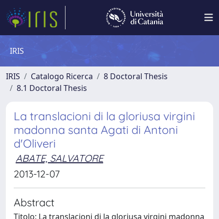
IRIS
IRIS
Catalogo Ricerca
8 Doctoral Thesis
8.1 Doctoral Thesis
La translacioni di la gloriusa virgini
madonna santa Agati di Antoni
d'Oliveri
ABATE, SALVATORE
2013-12-07
Abstract
Titolo: La translacioni di la gloriusa virgini madonna