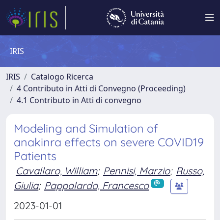
IRIS
IRIS
Catalogo Ricerca
4 Contributo in Atti di Convegno (Proceeding)
4.1 Contributo in Atti di convegno
Modeling and Simulation of
anakinra effects on severe COVID19
Patients
Cavallaro, William
;
Pennisi, Marzio
;
Russo,
Giulia
;
Pappalardo, Francesco
2023-01-01