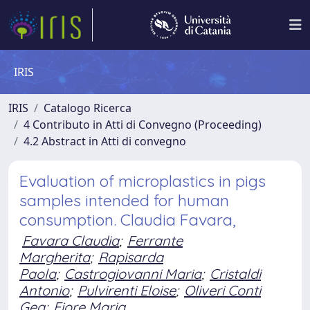
IRIS
IRIS
Catalogo Ricerca
4 Contributo in Atti di Convegno (Proceeding)
4.2 Abstract in Atti di convegno
Evaluation of microplastics in pigs
samples intended for human
consumption. Claudia Favara,
Favara Claudia
;
Ferrante
Margherita
;
Rapisarda
Paola
;
Castrogiovanni Maria
;
Cristaldi
Antonio
;
Pulvirenti Eloise
;
Oliveri Conti
Gea
;
Fiore Maria.