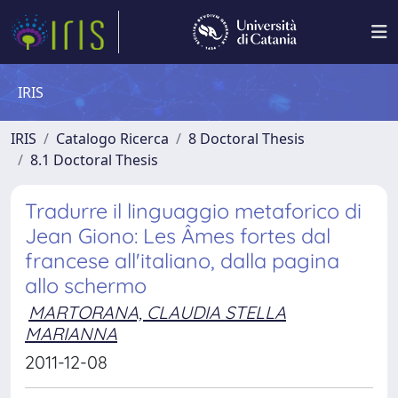
IRIS
IRIS
Catalogo Ricerca
8 Doctoral Thesis
8.1 Doctoral Thesis
Tradurre il linguaggio metaforico di
Jean Giono: Les Âmes fortes dal
francese all'italiano, dalla pagina
allo schermo
MARTORANA, CLAUDIA STELLA
MARIANNA
2011-12-08