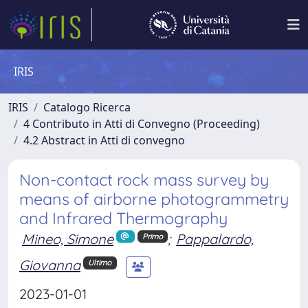
IRIS
IRIS
Catalogo Ricerca
4 Contributo in Atti di Convegno (Proceeding)
4.2 Abstract in Atti di convegno
Non-contact rock mass survey by
means of airborne photogrammetry
and Infrared Thermography
Mineo, Simone
;
Pappalardo,
Primo
Giovanna
Ultimo
2023-01-01