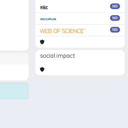
ND
ND
ND
social impact