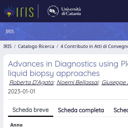
IRIS
IRIS
Catalogo Ricerca
4 Contributo in Atti di Conveg
Advances in Diagnostics using 
liquid biopsy approaches
Roberta D’Agata
;
Noemi Bellassai
;
Giuseppe 
2023-01-01
Scheda breve
Scheda completa
Sche
Anno