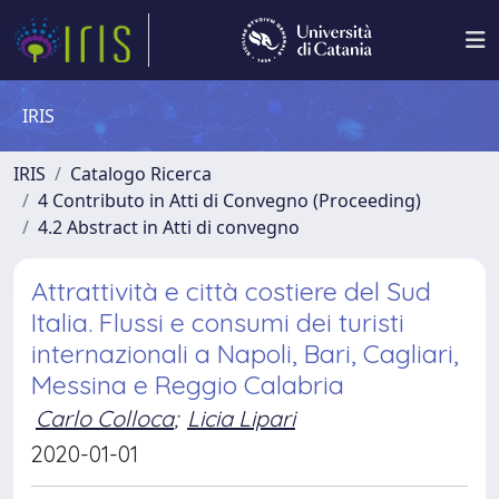
IRIS
IRIS
Catalogo Ricerca
4 Contributo in Atti di Convegno (Proceeding)
4.2 Abstract in Atti di convegno
Attrattività e città costiere del Sud
Italia. Flussi e consumi dei turisti
internazionali a Napoli, Bari, Cagliari,
Messina e Reggio Calabria
Carlo Colloca
;
Licia Lipari
2020-01-01