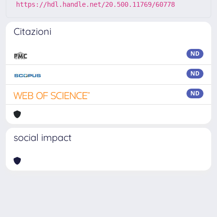
https://hdl.handle.net/20.500.11769/60778
Citazioni
ND
ND
ND
social impact
Powered by
IRIS
-
about IRIS
-