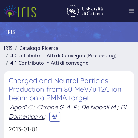
IRIS
IRIS
Catalogo Ricerca
4 Contributo in Atti di Convegno (Proceeding)
4.1 Contributo in Atti di convegno
Charged and Neutral Particles
Production from 80 MeV/u 12C ion
beam on a PMMA target
Agodi C.
;
Cirrone G. A. P.
;
De Napoli M.
;
Di
Domenico A.
;
2013-01-01