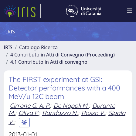
IRIS
IRIS
Catalogo Ricerca
4 Contributo in Atti di Convegno (Proceeding)
4.1 Contributo in Atti di convegno
The FIRST experiment at GSI:
Detector performances with a 400
MeV/u 12C beam
Cirrone G. A. P.
;
De Napoli M.
;
Durante
M.
;
Oliva P.
;
Randazzo N.
;
Rosso V.
;
Sipala
V.
;
2013-01-01