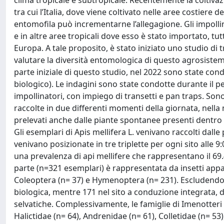
clima tropicale e subtropicale. Recentemente la coltivaz
tra cui l’Italia, dove viene coltivato nelle aree costiere d
entomofila può incrementarne l’allegagione. Gli impolli
e in altre aree tropicali dove esso è stato importato, t
Europa. A tale proposito, è stato iniziato uno studio di tr
valutare la diversità entomologica di questo agrosiste
parte iniziale di questo studio, nel 2022 sono state condo
biologico). Le indagini sono state condotte durante il 
impollinatori, con impiego di transetti e pan traps. Sono
raccolte in due differenti momenti della giornata, nella 
prelevati anche dalle piante spontanee presenti dentro i
Gli esemplari di Apis mellifera L. venivano raccolti dalle
venivano posizionate in tre triplette per ogni sito alle 9
una prevalenza di api mellifere che rappresentano il 69.
parte (n=321 esemplari) è rappresentata da insetti appar
Coleoptera (n= 37) e Hymenoptera (n= 231). Escludendo A
biologica, mentre 171 nel sito a conduzione integrata,
selvatiche. Complessivamente, le famiglie di Imenotter
Halictidae (n= 64), Andrenidae (n= 61), Colletidae (n= 53)