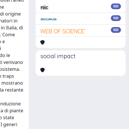
Mediterraneo
one
ND
di origine
ND
natori in
n Italia, di
ND
a. Come
o e
i
do le
social impact
ti venivano
rosistema.
n traps
ine mostrano
la restante
conduzione
a di piante
o state
 I generi