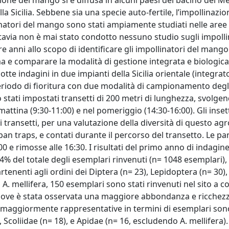
ione del mango si è diffusa in alcuni paesi del bacino del 
ella Sicilia. Sebbene sia una specie auto-fertile, l’impollinazi
natori del mango sono stati ampiamente studiati nelle aree 
uttavia non è mai stato condotto nessuno studio sugli impolli
e anni allo scopo di identificare gli impollinatori del mango i
ma e comparare la modalità di gestione integrata e biologic
tte indagini in due impianti della Sicilia orientale (integrat
periodo di fioritura con due modalità di campionamento degl
 stati impostati transetti di 200 metri di lunghezza, svolgen
mattina (9:30-11:00) e nel pomeriggio (14:30-16:00). Gli inset
 transetti, per una valutazione della diversità di questo ag
 pan traps, e contati durante il percorso del transetto. Le pa
:00 e rimosse alle 16:30. I risultati del primo anno di indag
4% del totale degli esemplari rinvenuti (n= 1048 esemplari), 
tenenti agli ordini dei Diptera (n= 23), Lepidoptera (n= 30),
. mellifera, 150 esemplari sono stati rinvenuti nel sito a 
 dove è stata osservata una maggiore abbondanza e ricchezz
i maggiormente rappresentative in termini di esemplari son
, Scoliidae (n= 18), e Apidae (n= 16, escludendo A. mellifera).