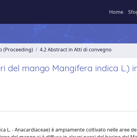
Home
Sfo
no (Proceeding)
4.2 Abstract in Atti di convegno
tori del mango Mangifera indica L.) i
dica L. - Anacardiaceae) è ampiamente coltivato nelle aree d