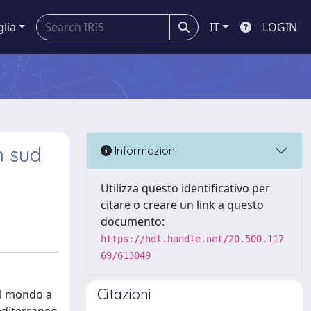
glia
IT
LOGIN
n sud
Informazioni
Utilizza questo identificativo per
citare o creare un link a questo
documento:
https://hdl.handle.net/20.500.117
69/613049
Citazioni
el mondo a