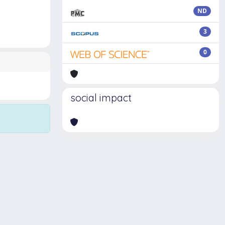
ND
3
0
social impact