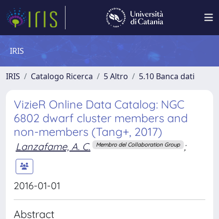
IRIS
IRIS
Catalogo Ricerca
5 Altro
5.10 Banca dati
VizieR Online Data Catalog: NGC
6802 dwarf cluster members and
non-members (Tang+, 2017)
Lanzafame, A. C.
;
Membro del Collaboration Group
2016-01-01
Abstract