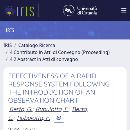
IRIS
IRIS
Catalogo Ricerca
4 Contributo in Atti di Convegno (Proceeding)
4.2 Abstract in Atti di convegno
EFFECTIVENESS OF A RAPID
RESPONSE SYSTEM FOLLOWING
THE INTRODUCTION OF AN
OBSERVATION CHART
Berta, G.
;
Rubulotta, F.
;
Berta,
G.
;
Rubulotta, F.
2014-01-01