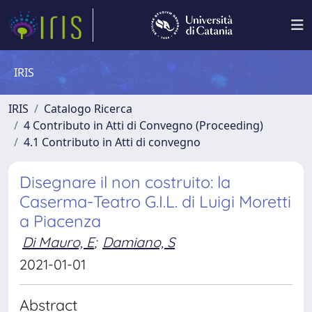
IRIS
IRIS
Catalogo Ricerca
4 Contributo in Atti di Convegno (Proceeding)
4.1 Contributo in Atti di convegno
Disegnare il non costruito: la
Caserma-Teatro G.I.L. di Luigi Moretti
a Piacenza
Di Mauro, E
;
Damiano, S
2021-01-01
Abstract