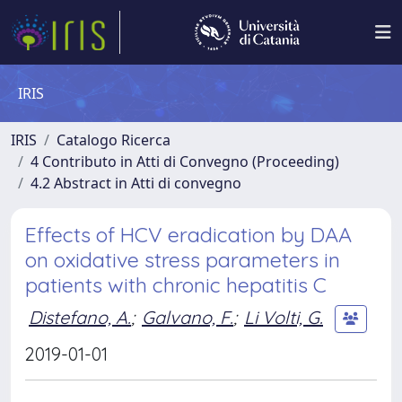
IRIS
IRIS
Catalogo Ricerca
4 Contributo in Atti di Convegno (Proceeding)
4.2 Abstract in Atti di convegno
Effects of HCV eradication by DAA
on oxidative stress parameters in
patients with chronic hepatitis C
Distefano, A.
;
Galvano, F.
;
Li Volti, G.
2019-01-01