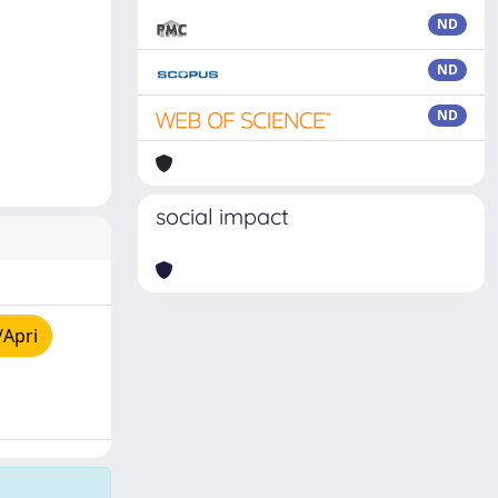
ND
ND
ND
social impact
/Apri