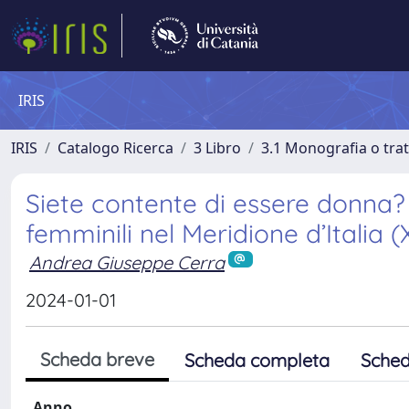
IRIS
IRIS
Catalogo Ricerca
3 Libro
3.1 Monografia o trat
Siete contente di essere donna? E
femminili nel Meridione d’Italia (
Andrea Giuseppe Cerra
2024-01-01
Scheda breve
Scheda completa
Sched
Anno