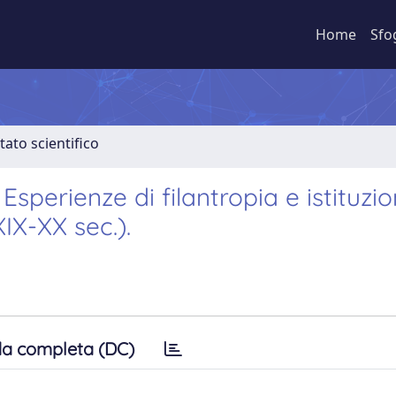
Home
Sfo
tato scientifico
sperienze di filantropia e istituzio
XIX-XX sec.).
a completa (DC)