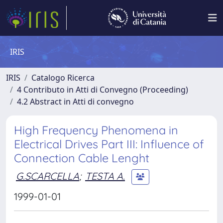
IRIS
IRIS
Catalogo Ricerca
4 Contributo in Atti di Convegno (Proceeding)
4.2 Abstract in Atti di convegno
High Frequency Phenomena in
Electrical Drives Part III: Influence of
Connection Cable Lenght
G.SCARCELLA
;
TESTA A.
1999-01-01