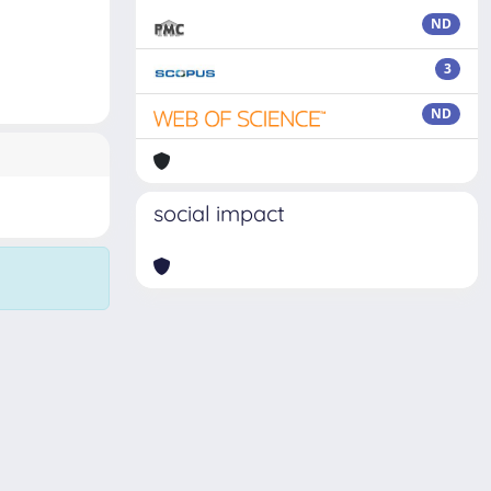
ND
3
ND
social impact