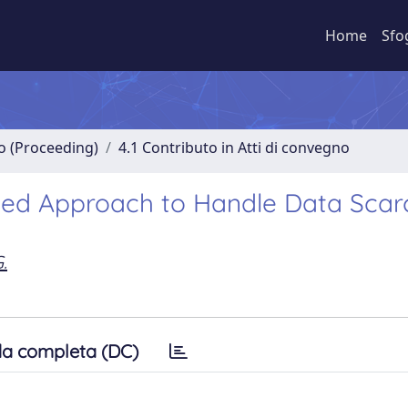
Home
Sfo
no (Proceeding)
4.1 Contributo in Atti di convegno
ed Approach to Handle Data Scarc
.
a completa (DC)