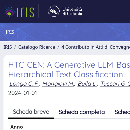
IRIS
IRIS
Catalogo Ricerca
4 Contributo in Atti di Conveg
HTC-GEN: A Generative LLM-Bas
Hierarchical Text Classification
Longo C. F.
;
Mongiovi M.
;
Bulla L.
;
Tuccari G. G
2024-01-01
Scheda breve
Scheda completa
Sched
Anno