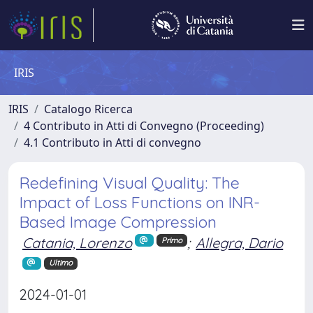
IRIS
IRIS
Catalogo Ricerca
4 Contributo in Atti di Convegno (Proceeding)
4.1 Contributo in Atti di convegno
Redefining Visual Quality: The
Impact of Loss Functions on INR-
Based Image Compression
Catania, Lorenzo
;
Allegra, Dario
Primo
Ultimo
2024-01-01