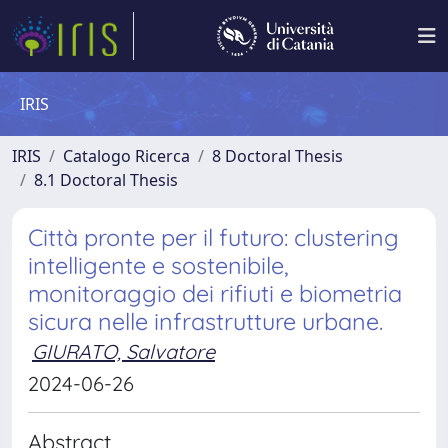
IRIS
IRIS
Catalogo Ricerca
8 Doctoral Thesis
8.1 Doctoral Thesis
Città pronte per il futuro: clustering
intelligente e sostenibile,
monitoraggio dei rifiuti e biometria
sicura nelle infrastrutture urbane.
GIURATO, Salvatore
2024-06-26
Abstract