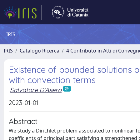
IRIS
IRIS
Catalogo Ricerca
4 Contributo in Atti di Conveg
Existence of bounded solutions of
with convection terms
Salvatore D'Asero
2023-01-01
Abstract
We study a Dirichlet problem associated to nonlinear 
coefficients of principal part satisfying a strengthened