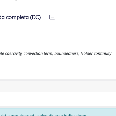
da completa (DC)
te coercivity, convection term, boundedness, Holder continuity
ritti sono riservati, salvo diversa indicazione.