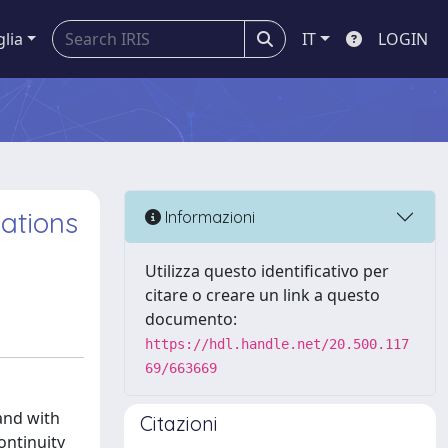
glia
IT
LOGIN
uations
Informazioni
Utilizza questo identificativo per
citare o creare un link a questo
documento:
https://hdl.handle.net/20.500.117
69/663669
and with
Citazioni
ontinuity