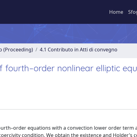
Home
Sfo
no (Proceeding)
4.1 Contributo in Atti di convegno
 fourth–order nonlinear elliptic eq
fourth–order equations with a convection lower order term 
 coercivity condition. We obtain the existence and Holder’s c