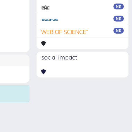
ND
ND
ND
social impact