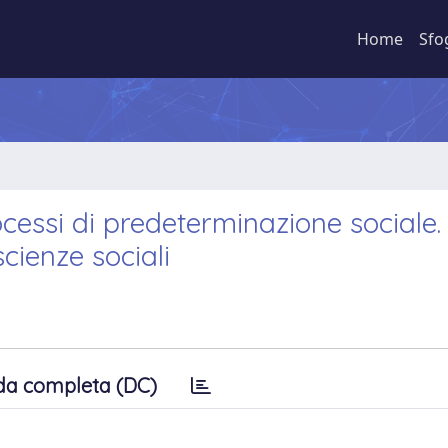
Home
Sfo
cessi di predeterminazione sociale. 
scienze sociali
da completa (DC)