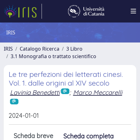
IRIS
IRIS
Catalogo Ricerca
3 Libro
3.1 Monografia o trattato scientifico
Le tre perfezioni dei letterati cinesi.
Vol. 1. dalle origini al XIV secolo
Lavinia Benedetti
;
Marco Meccarelli
2024-01-01
Scheda breve
Scheda completa