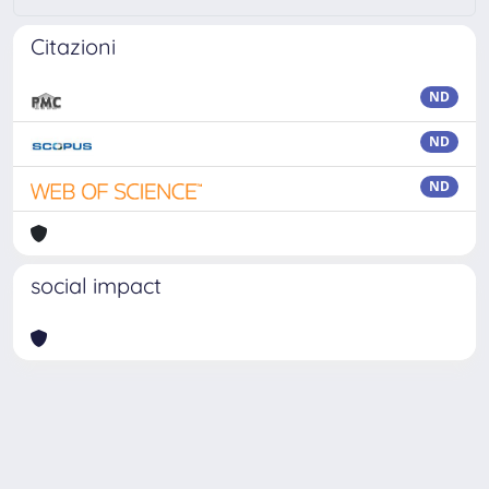
Citazioni
ND
ND
ND
social impact
Powered by
IRIS
-
about IRIS
-