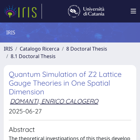
IRIS
IRIS
Catalogo Ricerca
8 Doctoral Thesis
8.1 Doctoral Thesis
Quantum Simulation of Z2 Lattice
Gauge Theories in One Spatial
Dimension
DOMANTI, ENRICO CALOGERO
2025-06-27
Abstract
The theoretical investigations of this thesis develop