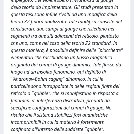
impiegato, che violerebbero l'invarianza di gauge
della teoria da implementare. Gli studi presentati in
questa tesi sono infine rivolti ad una modifica della
teoria Z2 finora analizzata. Tale modifica consiste nel
considerare due campi di gauge che risiedano nei
segmenti tra due siti adiacenti del reticolo, piuttosto
che uno, come nel caso della teoria Z2 standard. In
questa maniera, è possibile definire delle ``placchette"
elementari che racchiudono un flusso magnetico
originato dai campi di gauge dinamici. Tale flusso dà
luogo ad un insolito fenomeno, qui definito di
``Aharonov-Bohm caging" dinamico, in cui le
particelle sono intrappolate in delle regioni finite del
reticolo o ``gabbie", che si manifestano in risposta a
fenomeni di interferenza distruttiva, prodotti da
specifiche configurazioni dei campi di gauge. Ne
risulta che il sistema stabilizzi fasi quantistiche
incomprimibili in cui la materia è fortemente
confinata all'interno delle suddette ``gabbie".