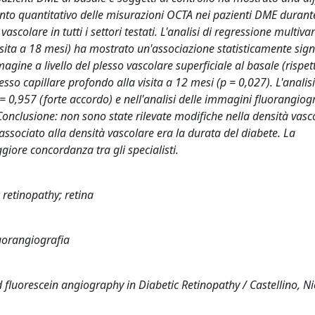
onfronto quantitativo delle misurazioni OCTA nei pazienti DME durante
colare in tutti i settori testati. L'analisi di regressione multivari
visita a 18 mesi) ha mostrato un'associazione statisticamente sign
mmagine a livello del plesso vascolare superficiale al basale (rispe
sso capillare profondo alla visita a 12 mesi (p = 0,027). L'analisi
0,957 (forte accordo) e nell'analisi delle immagini fluorangiog
onclusione: non sono state rilevate modifiche nella densità vasc
o associato alla densità vascolare era la durata del diabete. La
ore concordanza tra gli specialisti.
retinopathy; retina
luorangiografia
uorescein angiography in Diabetic Retinopathy / Castellino, Nic