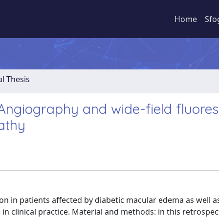
Home
Sfo
al Thesis
ngiography and wide-field fluores
athy
on in patients affected by diabetic macular edema as well a
) in clinical practice. Material and methods: in this retrospe