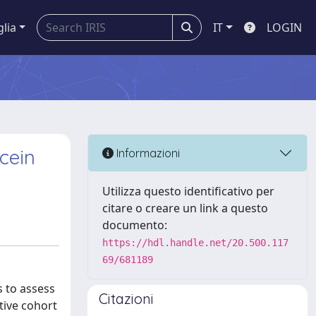
glia
IT
LOGIN
cein
Informazioni
Utilizza questo identificativo per
citare o creare un link a questo
documento:
https://hdl.handle.net/20.500.117
69/681189
s to assess
Citazioni
ctive cohort