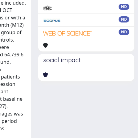
e included.
ND
d OCT
s or with a
ND
month (M12)
A group of
ND
ntrols.
were
d 64.7±9.6
social impact
ound.
a
 patients
ression
cant
t baseline
27).
images was
p period
as