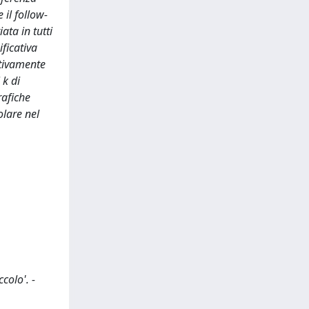
 il follow-
ata in tutti
ificativa
ttivamente
 k di
rafiche
olare nel
colo'. -