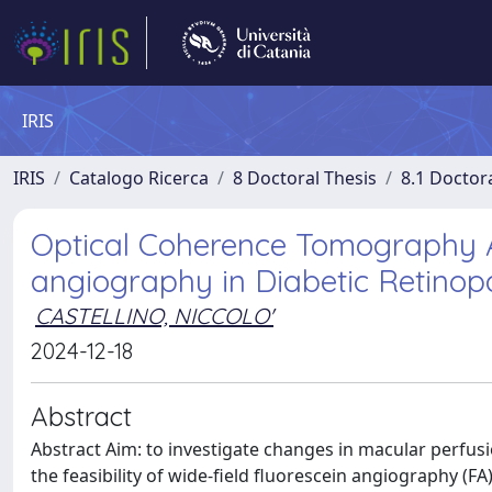
IRIS
IRIS
Catalogo Ricerca
8 Doctoral Thesis
8.1 Doctor
Optical Coherence Tomography A
angiography in Diabetic Retinop
CASTELLINO, NICCOLO'
2024-12-18
Abstract
Abstract Aim: to investigate changes in macular perfusi
the feasibility of wide-field fluorescein angiography (FA