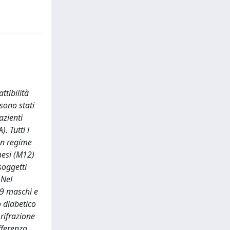
ttibilità
sono stati
azienti
. Tutti i
 un regime
 mesi (M12)
soggetti
 Nel
19 maschi e
o diabetico
 rifrazione
fferenza