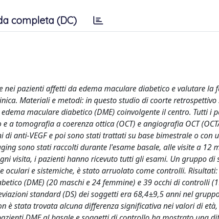
da completa (DC)
nei pazienti affetti da edema maculare diabetico e valutare la fa
ica. Materiali e metodi: in questo studio di coorte retrospettivo 
di edema maculare diabetico (DME) coinvolgente il centro. Tutti i p
 e a tomografia a coerenza ottica (OCT) e angiografia OCT (OCTA)
oni di anti-VEGF e poi sono stati trattati su base bimestrale o con
maging sono stati raccolti durante l'esame basale, alle visite a 12
ni visita, i pazienti hanno ricevuto tutti gli esami. Un gruppo di 
e oculari e sistemiche, è stato arruolato come controlli. Risultati:
betico (DME) (20 maschi e 24 femmine) e 39 occhi di controlli (
deviazioni standard (DS) dei soggetti era 68,4±9,5 anni nel grupp
 è stata trovata alcuna differenza significativa nei valori di età,
pazienti DME al basale e soggetti di controllo ha mostrato una di