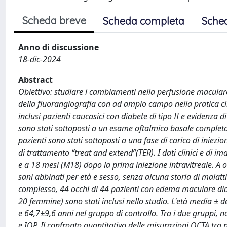
Scheda breve
Scheda completa
Sche
Anno di discussione
18-dic-2024
Abstract
Obiettivo: studiare i cambiamenti nella perfusione maculare 
della fluorangiografia con ad ampio campo nella pratica clin
inclusi pazienti caucasici con diabete di tipo II e evidenza 
sono stati sottoposti a un esame oftalmico basale completo
pazienti sono stati sottoposti a una fase di carico di iniezi
di trattamento “treat and extend”(TER). I dati clinici e di i
e a 18 mesi (M18) dopo la prima iniezione intravitreale. A og
sani abbinati per età e sesso, senza alcuna storia di malatti
complesso, 44 occhi di 44 pazienti con edema maculare dia
20 femmine) sono stati inclusi nello studio. L'età media ± 
e 64,7±9,6 anni nel gruppo di controllo. Tra i due gruppi, non
e IOP. Il confronto quantitativo delle misurazioni OCTA tra 