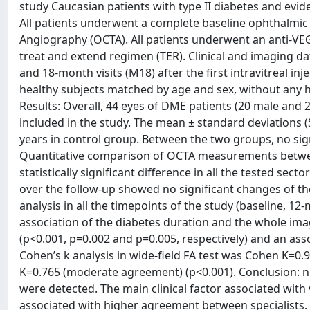
study Caucasian patients with type II diabetes and evi
All patients underwent a complete baseline ophthalm
Angiography (OCTA). All patients underwent an anti-VE
treat and extend regimen (TER). Clinical and imaging d
and 18-month visits (M18) after the first intravitreal inj
healthy subjects matched by age and sex, without any hi
Results: Overall, 44 eyes of DME patients (20 male and 
included in the study. The mean ± standard deviations (
years in control group. Between the two groups, no sign
Quantitative comparison of OCTA measurements betwee
statistically significant difference in all the tested 
over the follow-up showed no significant changes of the 
analysis in all the timepoints of the study (baseline, 12-
association of the diabetes duration and the whole image
(p<0.001, p=0.002 and p=0.005, respectively) and an asso
Cohen’s k analysis in wide-field FA test was Cohen K=0
K=0.765 (moderate agreement) (p<0.001). Conclusion: n
were detected. The main clinical factor associated with
associated with higher agreement between specialists.