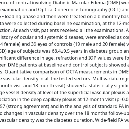
dence of central involving Diabetic Macular Edema (DME) wer
ic examination and Optical Coherence Tomography (OCT) an
GF loading phase and then were treated on a bimonthly basi
ata were collected during baseline examination, at the 12-
ection. At each visit, patients received all the examinations. 
story of ocular and systemic diseases, were enrolled as co
24 female) and 39 eyes of controls (19 male and 20 female) 
SD) age of subjects was 68.4±9.5 years in diabetes group an
ificant difference in age, refraction and IOP values were f
n DME patients at baseline and control subjects showed 
sectors. Quantitative comparison of OCTA measurements in DME
vascular density in all the tested sectors. Multivariate reg
month visit and 18-month visit) showed a statistically signifi
 vessel density at level of the superficial vascular plexus a
ciation in the deep capillary plexus at 12-month visit (p=0.0
.957 (strong agreement) and in the analysis of standard FA 
o changes in vascular density over the 18 months follow-u
 vascular density was the diabetes duration. Wide-field FA w