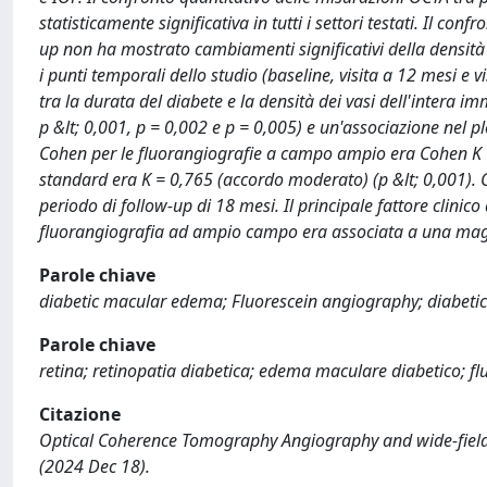
statisticamente significativa in tutti i settori testati. Il c
up non ha mostrato cambiamenti significativi della densità vas
i punti temporali dello studio (baseline, visita a 12 mesi e 
tra la durata del diabete e la densità dei vasi dell'intera i
p &lt; 0,001, p = 0,002 e p = 0,005) e un'associazione nel ple
Cohen per le fluorangiografie a campo ampio era Cohen K = 
standard era K = 0,765 (accordo moderato) (p &lt; 0,001). C
periodo di follow-up di 18 mesi. Il principale fattore clinic
fluorangiografia ad ampio campo era associata a una maggi
Parole chiave
diabetic macular edema; Fluorescein angiography; diabetic 
Parole chiave
retina; retinopatia diabetica; edema maculare diabetico; f
Citazione
Optical Coherence Tomography Angiography and wide-field fl
(2024 Dec 18).