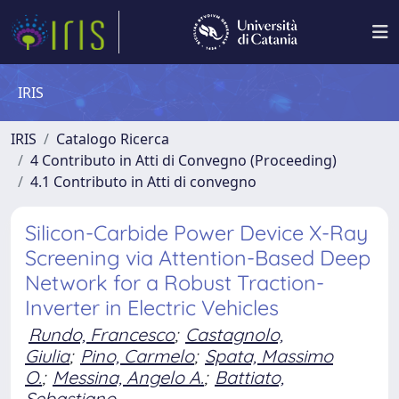
IRIS
IRIS
Catalogo Ricerca
4 Contributo in Atti di Convegno (Proceeding)
4.1 Contributo in Atti di convegno
Silicon-Carbide Power Device X-Ray
Screening via Attention-Based Deep
Network for a Robust Traction-
Inverter in Electric Vehicles
Rundo, Francesco
;
Castagnolo,
Giulia
;
Pino, Carmelo
;
Spata, Massimo
O.
;
Messina, Angelo A.
;
Battiato,
Sebastiano