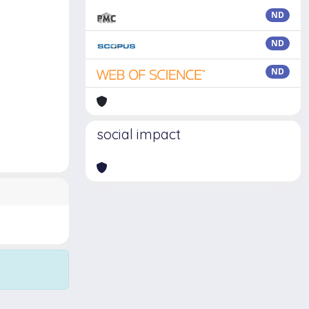
ND
ND
ND
social impact