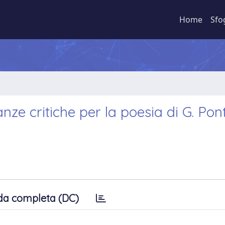
Home
Sfo
nze critiche per la poesia di G. Pont
da completa (DC)