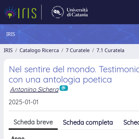
IRIS
IRIS
Catalogo Ricerca
7 Curatele
7.1 Curatela
Nel sentire del mondo. Testimonia
con una antologia poetica
Antonino Sichera
2025-01-01
Scheda breve
Scheda completa
Sche
Anno