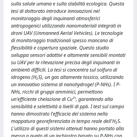
sulla salute umana e sulla stabilità ecologica. Questa
tesi di dottorato introduce innovazioni nel
monitoraggio degli inquinanti atmosferici
antropogenici utilizzando nanomateriali integrati in
droni UAV (Unmanned Aerial Vehicles). Le tecnologie
di monitoraggio tradizionali spesso mancano di
flessibilità e copertura spaziale. Questo studio
sviluppa sensori adattivi e altamente sensibili montati
su UAV per la rilevazione precisa degli inquinanti in
ambienti difficili. La tesi si concentra sul solfuro di
idrogeno (H₂S), un gas altamente tossico, utilizzando
un innovativo sistema di nanohydrogel (P-NHs). I P-
NHs, ricchi di gruppi amminici, permettono
un'efficiente chelazione di Cu²⁺, garantendo alta
sensibilità e selettività a livelli di ppb. I test sul campo
hanno dimostrato l'efficacia del sistema nella
mappatura georeferenziata in tempo reale dell'H₂S.
L'utilizzo di questi sistemi ottenuti hanno portato alla
messa a punto di un inchiostro basato su P-NHs con