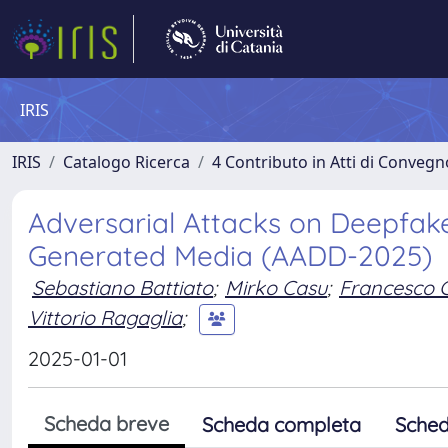
IRIS
IRIS
Catalogo Ricerca
4 Contributo in Atti di Conveg
Adversarial Attacks on Deepfake 
Generated Media (AADD-2025)
Sebastiano Battiato
;
Mirko Casu
;
Francesco 
Vittorio Ragaglia
;
2025-01-01
Scheda breve
Scheda completa
Sched