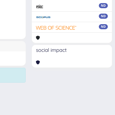
ND
ND
ND
social impact