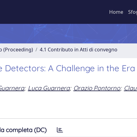
Home
Sfo
no (Proceeding)
4.1 Contributo in Atti di convegno
Detectors: A Challenge in the Era 
Guarnera
;
Luca Guarnera
;
Orazio Pontorno
;
Clau
a completa (DC)