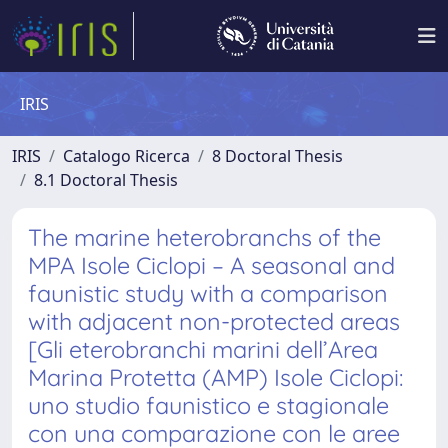
IRIS
IRIS
Catalogo Ricerca
8 Doctoral Thesis
8.1 Doctoral Thesis
The marine heterobranchs of the
MPA Isole Ciclopi – A seasonal and
faunistic study with a comparison
with adjacent non-protected areas
[Gli eterobranchi marini dell’Area
Marina Protetta (AMP) Isole Ciclopi:
uno studio faunistico e stagionale
con una comparazione con le aree