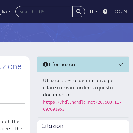
glia
IT
LOGIN
uzione
Informazioni
Utilizza questo identificativo per
citare o creare un link a questo
documento:
https://hdl.handle.net/20.500.117
69/691053
rough the
Citazioni
apers. The