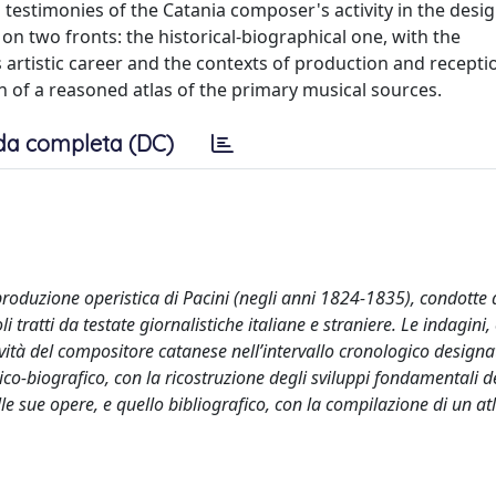
n testimonies of the Catania composer's activity in the desi
on two fronts: the historical-biographical one, with the
artistic career and the contexts of production and receptio
n of a reasoned atlas of the primary musical sources.
da completa (DC)
a produzione operistica di Pacini (negli anni 1824-1835), condotte 
li tratti da testate giornalistiche italiane e straniere. Le indagin
tività del compositore catanese nell’intervallo cronologico design
co-biografico, con la ricostruzione degli sviluppi fondamentali d
elle sue opere, e quello bibliografico, con la compilazione di un at