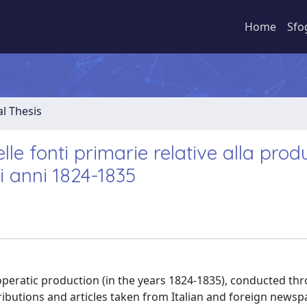
Home
Sfo
al Thesis
lle fonti primarie relative alla prod
li anni 1824-1835
 operatic production (in the years 1824-1835), conducted th
ibutions and articles taken from Italian and foreign newsp