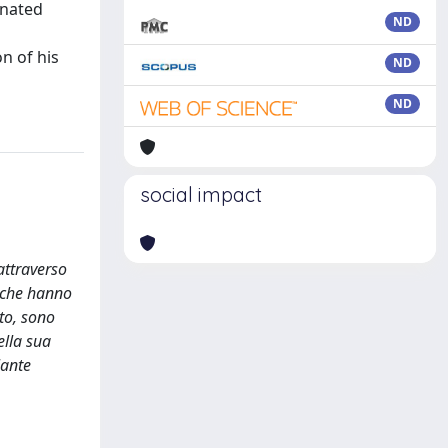
gnated
ND
n of his
ND
ND
social impact
attraverso
i, che hanno
ato, sono
ella sua
lante