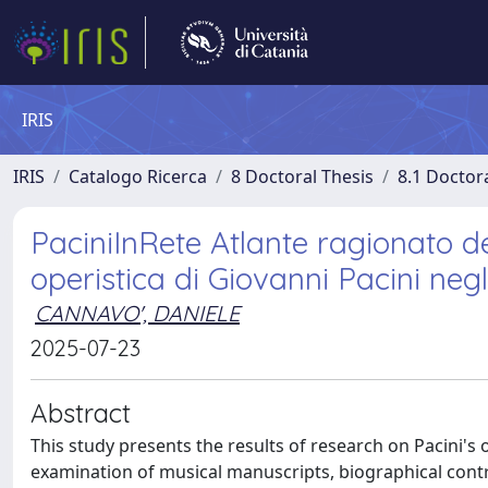
IRIS
IRIS
Catalogo Ricerca
8 Doctoral Thesis
8.1 Doctor
PaciniInRete Atlante ragionato de
operistica di Giovanni Pacini neg
CANNAVO', DANIELE
2025-07-23
Abstract
This study presents the results of research on Pacini's
examination of musical manuscripts, biographical contr