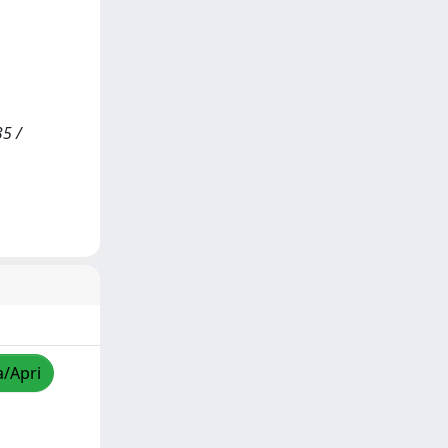
35 /
a/Apri