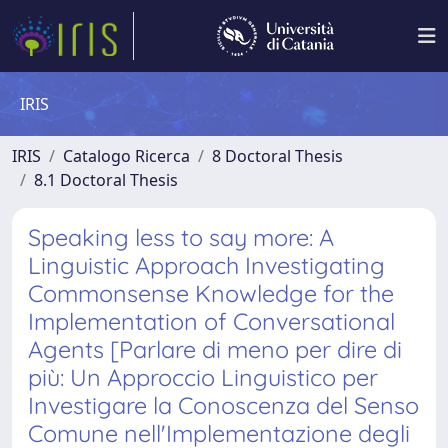
IRIS
IRIS
Catalogo Ricerca
8 Doctoral Thesis
8.1 Doctoral Thesis
Speaking less to say more: A
Linguistic Approach Investigating
Commonsense Knowledge for the
Implementation of Conversational
Agents [Parlare di meno per dire di
più: Un Approccio Linguistico per
Investigare la Conoscenza del Senso
Comune nell'Implementazione degli