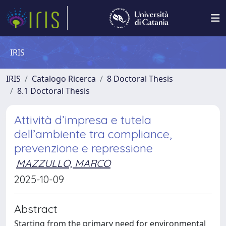
IRIS
IRIS
Catalogo Ricerca
8 Doctoral Thesis
8.1 Doctoral Thesis
Attività d’impresa e tutela
dell’ambiente tra compliance,
prevenzione e repressione
MAZZULLO, MARCO
2025-10-09
Abstract
Starting from the primary need for environmental