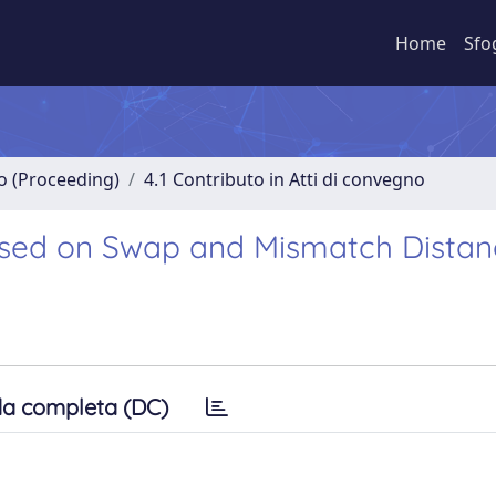
Home
Sfo
no (Proceeding)
4.1 Contributo in Atti di convegno
ased on Swap and Mismatch Distan
a completa (DC)