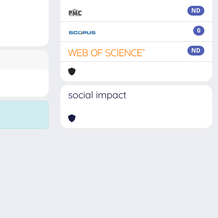
ND
0
ND
social impact