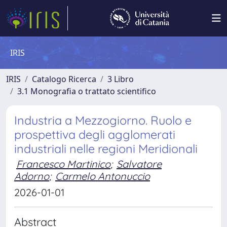
IRIS
IRIS
Catalogo Ricerca
3 Libro
3.1 Monografia o trattato scientifico
Industria a Mezzogiorno. Ruolo e
prospettiva degli agglomerati
industriali nelle regioni Meridionali
Francesco Martinico
;
Salvatore
Adorno
;
Carmelo Antonuccio
2026-01-01
Abstract