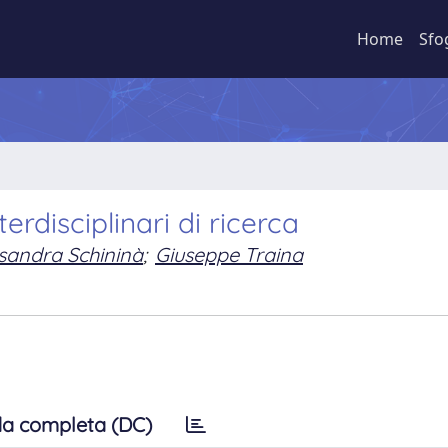
Home
Sfo
erdisciplinari di ricerca
sandra Schininà
;
Giuseppe Traina
a completa (DC)