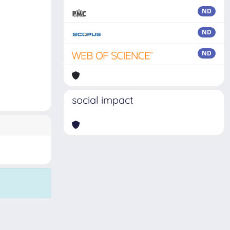
ND
ND
ND
social impact