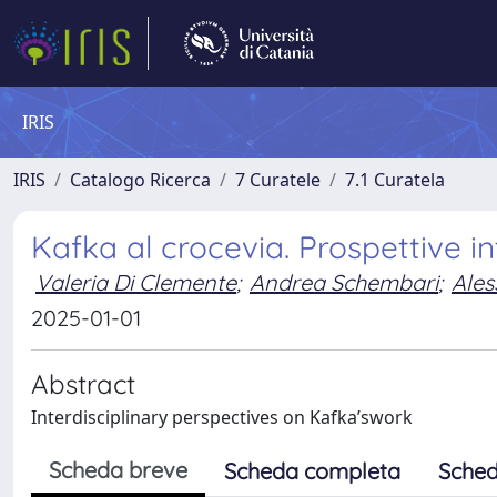
IRIS
IRIS
Catalogo Ricerca
7 Curatele
7.1 Curatela
Kafka al crocevia. Prospettive int
Valeria Di Clemente
;
Andrea Schembari
;
Ales
2025-01-01
Abstract
Interdisciplinary perspectives on Kafka’swork
Scheda breve
Scheda completa
Sched