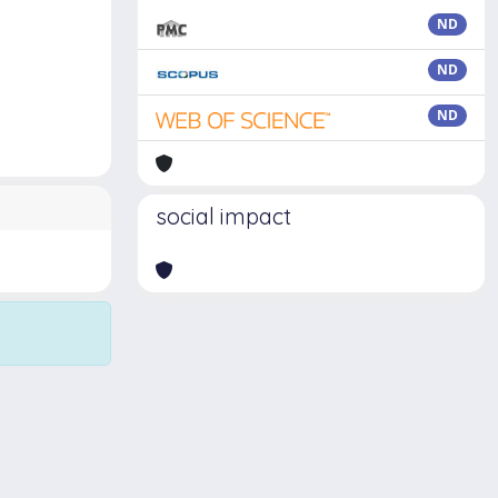
ND
ND
ND
social impact