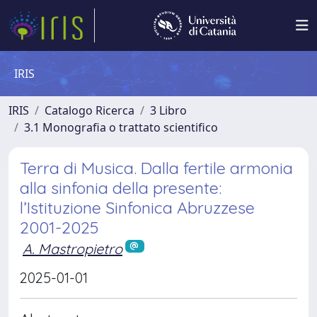
IRIS
IRIS
Catalogo Ricerca
3 Libro
3.1 Monografia o trattato scientifico
Terra di Musica. Dalla fertile armonia
alla sinfonia della presente:
l’Istituzione Sinfonica Abruzzese
2001-2025
A. Mastropietro
2025-01-01