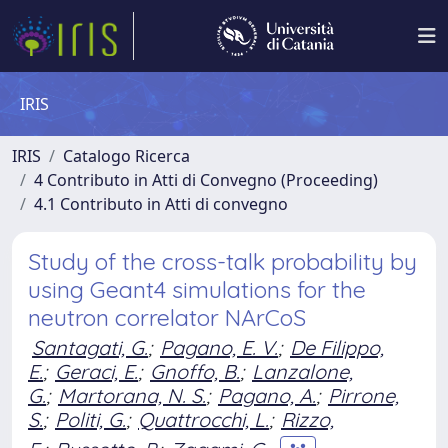
IRIS
IRIS
Catalogo Ricerca
4 Contributo in Atti di Convegno (Proceeding)
4.1 Contributo in Atti di convegno
Study of the cross-talk probability by
using Geant4 simulations for the
neutron correlator NArCoS
Santagati, G.
;
Pagano, E. V.
;
De Filippo,
E.
;
Geraci, E.
;
Gnoffo, B.
;
Lanzalone,
G.
;
Martorana, N. S.
;
Pagano, A.
;
Pirrone,
S.
;
Politi, G.
;
Quattrocchi, L.
;
Rizzo,