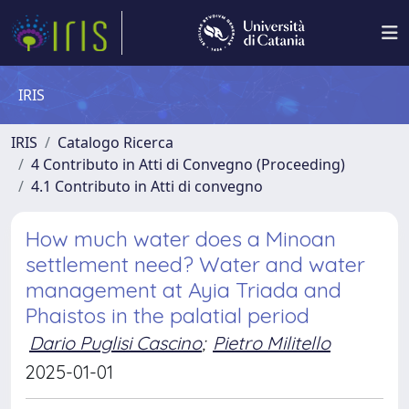
IRIS
IRIS
Catalogo Ricerca
4 Contributo in Atti di Convegno (Proceeding)
4.1 Contributo in Atti di convegno
How much water does a Minoan
settlement need? Water and water
management at Ayia Triada and
Phaistos in the palatial period
Dario Puglisi Cascino
;
Pietro Militello
2025-01-01