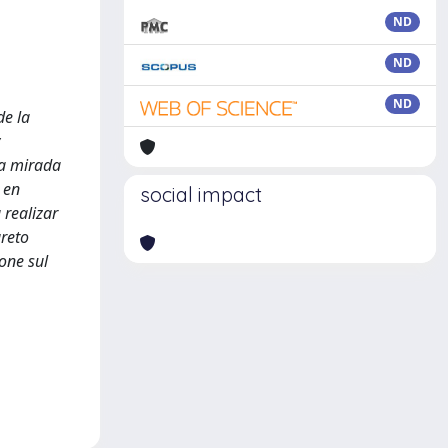
ND
ND
ND
de la
la mirada
 en
social impact
 realizar
reto
ione sul