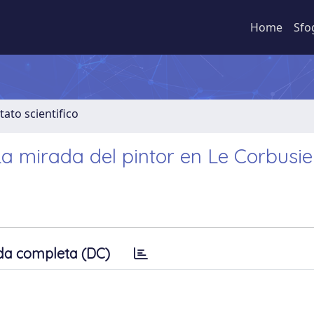
Home
Sfo
tato scientifico
 mirada del pintor en Le Corbusie
da completa (DC)