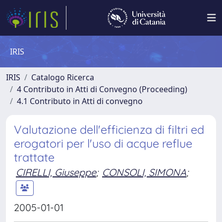
IRIS
IRIS
Catalogo Ricerca
4 Contributo in Atti di Convegno (Proceeding)
4.1 Contributo in Atti di convegno
Valutazione dell'efficienza di filtri ed
erogatori per l'uso di acque reflue
trattate
CIRELLI, Giuseppe
;
CONSOLI, SIMONA
;
2005-01-01