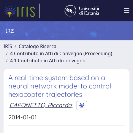
IRIS
IRIS
Catalogo Ricerca
4 Contributo in Atti di Convegno (Proceeding)
4.1 Contributo in Atti di convegno
A real-time system based on a
neural network model to control
hexacopter trajectories
CAPONETTO, Riccardo
;
2014-01-01