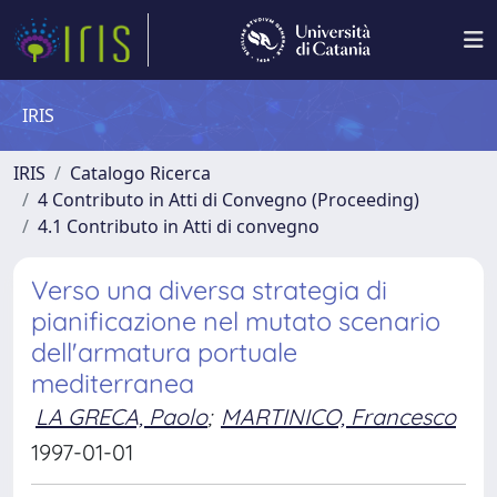
IRIS
IRIS
Catalogo Ricerca
4 Contributo in Atti di Convegno (Proceeding)
4.1 Contributo in Atti di convegno
Verso una diversa strategia di
pianificazione nel mutato scenario
dell'armatura portuale
mediterranea
LA GRECA, Paolo
;
MARTINICO, Francesco
1997-01-01