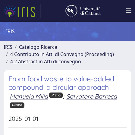
IRIS
IRIS
Catalogo Ricerca
4 Contributo in Atti di Convegno (Proceeding)
4.2 Abstract in Atti di convegno
From food waste to value-added
compound: a circular approach
Manuela Milia
;
Salvatore Barreca
Primo
Ultimo
2025-01-01