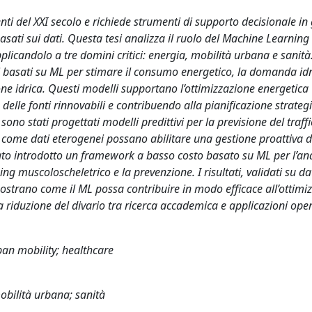
nti del XXI secolo e richiede strumenti di supporto decisionale in
asati sui dati. Questa tesi analizza il ruolo del Machine Learnin
plicandolo a tre domini critici: energia, mobilità urbana e sanità
li basati su ML per stimare il consumo energetico, la domanda idr
ione idrica. Questi modelli supportano l’ottimizzazione energetica
 delle fonti rinnovabili e contribuendo alla pianificazione strateg
no stati progettati modelli predittivi per la previsione del traff
do come dati eterogenei possano abilitare una gestione proattiva de
tato introdotto un framework a basso costo basato su ML per l’ana
g muscoloscheletrico e la prevenzione. I risultati, validati su da
mostrano come il ML possa contribuire in modo efficace all’ottimi
a riduzione del divario tra ricerca accademica e applicazioni oper
ban mobility; healthcare
obilità urbana; sanità