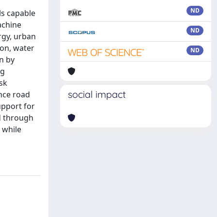
ND
ls capable
achine
ND
rgy, urban
ion, water
ND
n by
ng
isk
social impact
nce road
upport for
d through
 while