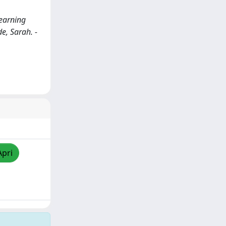
Learning
de, Sarah. -
Apri