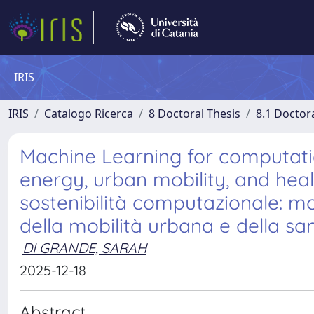
IRIS
IRIS
Catalogo Ricerca
8 Doctoral Thesis
8.1 Doctor
Machine Learning for computation
energy, urban mobility, and hea
sostenibilità computazionale: mode
della mobilità urbana e della san
DI GRANDE, SARAH
2025-12-18
Abstract