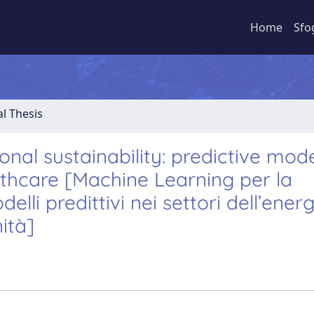
Home
Sfo
al Thesis
al sustainability: predictive mode
lthcare [Machine Learning per la
lli predittivi nei settori dell’energ
ità]