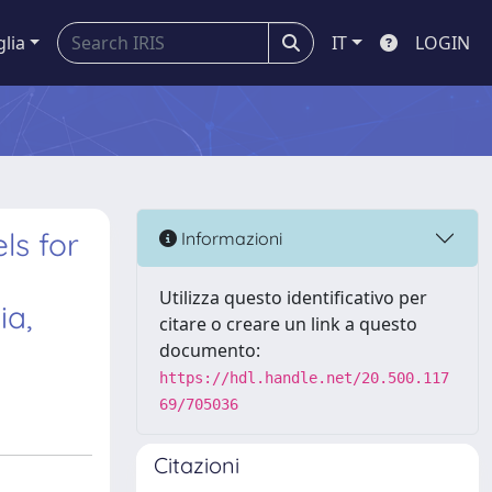
glia
IT
LOGIN
ls for
Informazioni
Utilizza questo identificativo per
ia,
citare o creare un link a questo
documento:
https://hdl.handle.net/20.500.117
69/705036
Citazioni