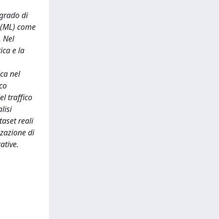
 grado di
g (ML) come
. Nel
ica e la
ica nel
ico
l traffico
lisi
taset reali
zzazione di
ative.