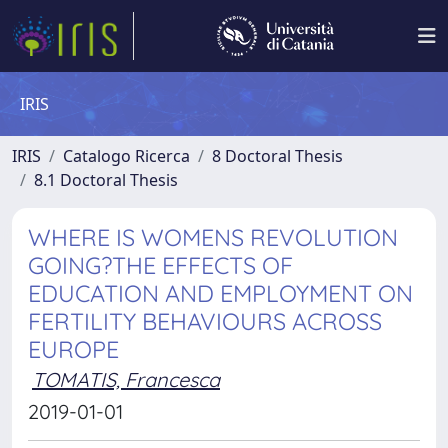
IRIS
IRIS
Catalogo Ricerca
8 Doctoral Thesis
8.1 Doctoral Thesis
WHERE IS WOMENS REVOLUTION
GOING?THE EFFECTS OF
EDUCATION AND EMPLOYMENT ON
FERTILITY BEHAVIOURS ACROSS
EUROPE
TOMATIS, Francesca
2019-01-01